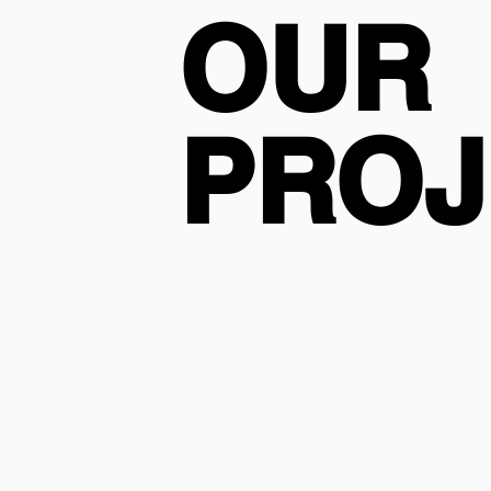
OUR
OUR
​주요사업
PROJ
PROJ
01. 국제친선교류 프로젝트
02. 국내외 협력 자선활동 프로젝트
03. 문화예술
·
사회공헌 프로젝트
04. 국내외 커뮤니티 봉사활동 프로젝
자세히 보기