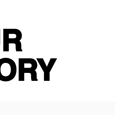
사단법인 서울국제여성협회(Seoul
men’s Association/SIWA)는 한국에 주채
UR
UR
국의 여성들이 함께 우정을 나누며 각자
하고, 서로를 격려하고 지원하여 긍정
 될 수 있도록 합니다.
ORY
ORY