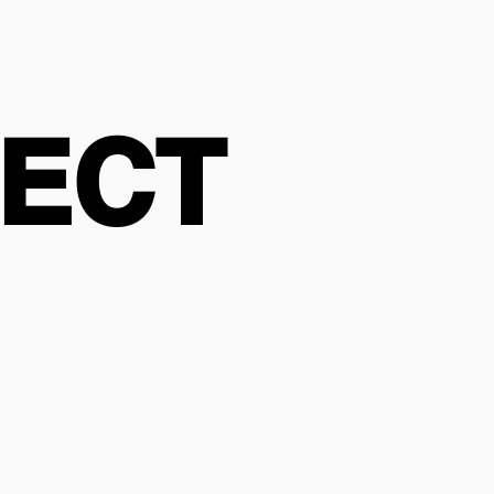
ECT
ECT
트