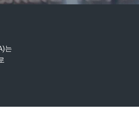
WA)는
로
개