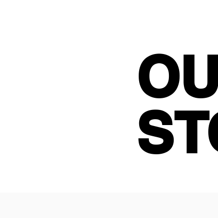
1962년에 설립된 
International Wo
O
O
하고 있는 세계 각
나라의 문화를 공유
적인 변화의 주체가
ST
ST
자세히 보기